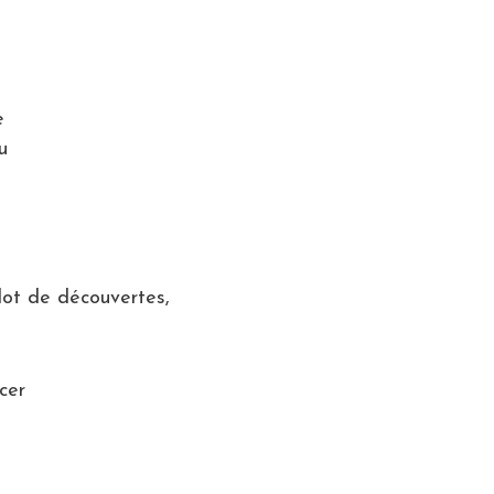
e
u
lot de découvertes,
cer