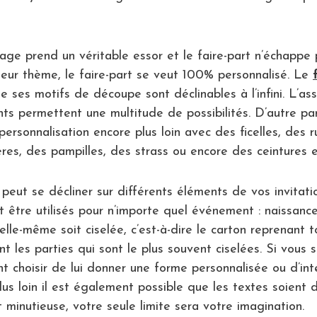
age prend un véritable essor et le faire-part n’échappe
 leur thème, le faire-part se veut 100% personnalisé. Le
es motifs de découpe sont déclinables à l’infini. L’asso
s permettent une multitude de possibilités. D’autre pa
rsonnalisation encore plus loin avec des ficelles, des ru
res, des pampilles, des strass ou encore des ceintures e
 peut se décliner sur différents éléments de vos invitation
t être utilisés pour n’importe quel événement : naissanc
elle-même soit ciselée, c’est-à-dire le carton reprenant 
 les parties qui sont le plus souvent ciselées. Si vous s
t choisir de lui donner une forme personnalisée ou d’i
plus loin il est également possible que les textes soient
 minutieuse, votre seule limite sera votre imagination.